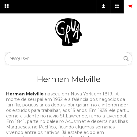
Herman Melville
Herman Melville
nasceu em Nova York em 1819. A
morte de seu pai em 1932 e a falência dos negócios da
família, poucos anos depois, obrigaram-no a interromper
os estudos para trabalhar, aos 15 anos. Em 1939 ele partiu
como ajudante no navio St.Lawrence, rumo a Liverpool.
Em 1841, parte no baleeiro Acushnet e deserta nas Ilhas
Marquesas, no Pacífico, ficando algumas semanas
vivendo entre os nativos. Já estabelecido em