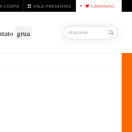
A CONTA
VALE-PRESENTES
CARRINHO
ntato
grua