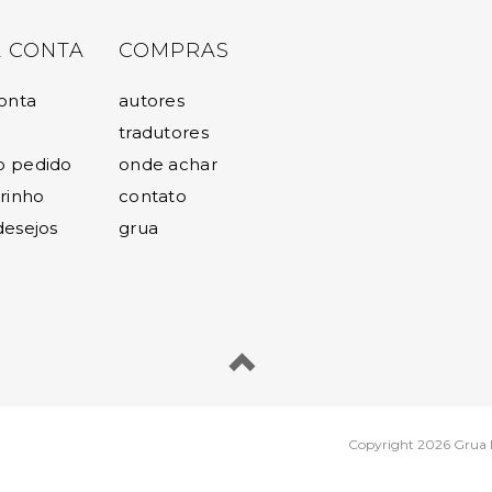
 CONTA
COMPRAS
onta
autores
tradutores
o pedido
onde achar
rinho
contato
 desejos
grua
Copyright
2026 Grua Li