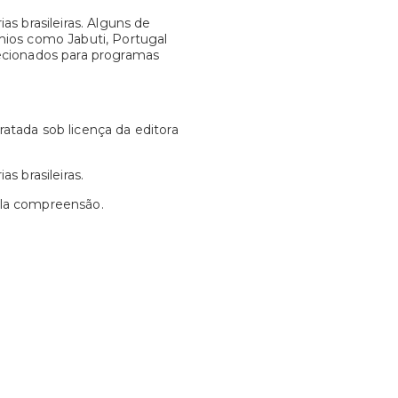
ias brasileiras. Alguns de
êmios como Jabuti, Portugal
ecionados para programas
tada sob licença da editora
as brasileiras.
pela compreensão.