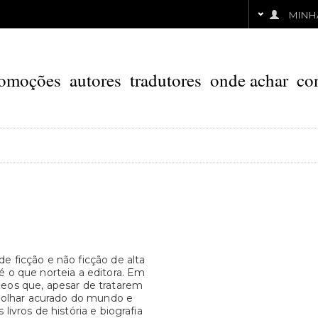
MINH
omoções
autores
tradutores
onde achar
co
e ficção e não ficção de alta
é o que norteia a editora. Em
neos que, apesar de tratarem
olhar acurado do mundo e
livros de história e biografia