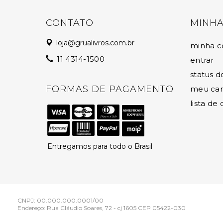
CONTATO
MINHA
loja@grualivros.com.br
minha c
11 4314-1500
entrar
status d
FORMAS DE PAGAMENTO
meu car
lista de
Entregamos para todo o Brasil
CNPJ: 00.000.000.0001/00
Endereço: Rua Cláudio Soares, 72 - cj 1605 CEP 05422-030