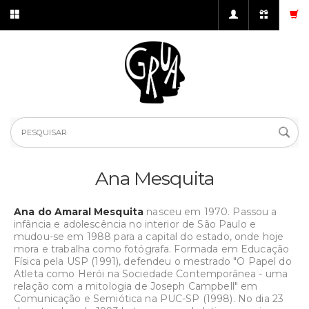
Ana Mesquita
Ana do Amaral Mesquita
nasceu em 1970. Passou a
infância e adolescência no interior de São Paulo e
mudou-se em 1988 para a capital do estado, onde hoje
mora e trabalha como fotógrafa. Formada em Educação
Física pela USP (1991), defendeu o mestrado "O Papel do
Atleta como Herói na Sociedade Contemporânea - uma
relação com a mitologia de Joseph Campbell" em
Comunicação e Semiótica na PUC-SP (1998). No dia 23