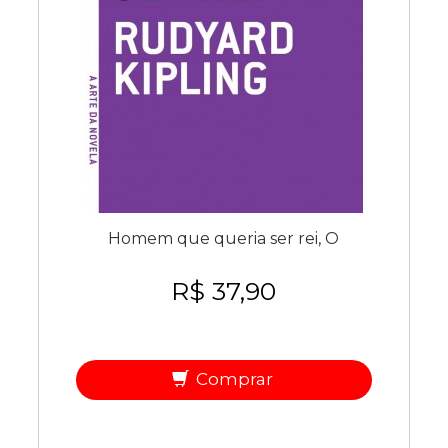
Homem que queria ser rei, O
R$ 37,90
Comprar