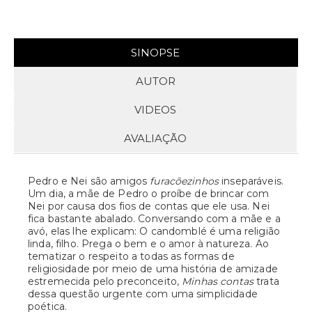
SINOPSE
AUTOR
VIDEOS
AVALIAÇÃO
Pedro e Nei são amigos
furacõezinhos
inseparáveis.
Um dia, a mãe de Pedro o proíbe de brincar com
Nei por causa dos fios de contas que ele usa. Nei
fica bastante abalado. Conversando com a mãe e a
avó, elas lhe explicam: O candomblé é uma religião
linda, filho. Prega o bem e o amor à natureza. Ao
tematizar o respeito a todas as formas de
religiosidade por meio de uma história de amizade
estremecida pelo preconceito,
Minhas contas
trata
dessa questão urgente com uma simplicidade
poética.